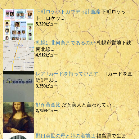
下町ロケットガウディ計画編
下町ロケッ
ト ロケッ...
5,329ビュー
札幌は北何条まであるのか
札幌市営地下鉄
南北線...
4,912ビュー
レアTカードを持っています。
Tカードを直
近1年以...
3,350ビュー
顔が黄金比
だと美人と言われてい...
2,759ビュー
野口英世の母と姉の名前は
福島県で生ま