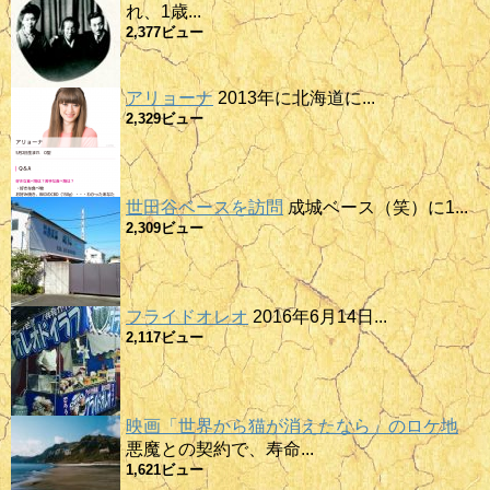
れ、1歳...
2,377ビュー
アリョーナ
2013年に北海道に...
2,329ビュー
世田谷ベースを訪問
成城ベース（笑）に1...
2,309ビュー
フライドオレオ
2016年6月14日...
2,117ビュー
映画「世界から猫が消えたなら」のロケ地
悪魔との契約で、寿命...
1,621ビュー