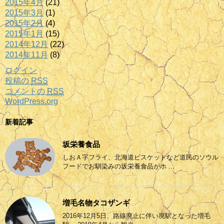
2015年4月
(21)
2015年3月
(1)
2015年2月
(4)
2015年1月
(15)
2014年12月
(22)
2014年11月
(8)
ログイン
投稿の
RSS
コメントの
RSS
WordPress.org
新着記事
坂栄養食品
しおＡ字フライ、北海道ビスケットなど道民のソウル
フードでお馴染みの坂栄養食品がホ ...
増毛名物タコザンギ
2016年12月5日、路線廃止に伴い廃駅となった増毛