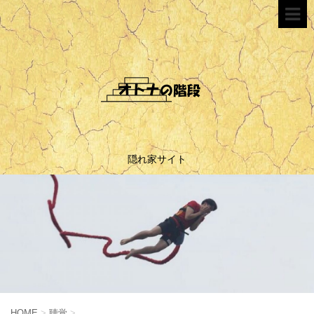
隠れ家サイト
HOME
>
聴覚
>