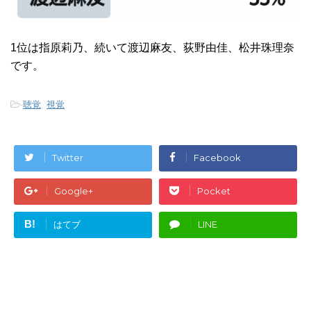
1位は指原莉乃、続いて渡辺麻友、荻野由佳、松井珠理奈
です。
-
聴覚
,
視覚
Twitter
Facebook
Google+
Pocket
B!
はてブ
LINE