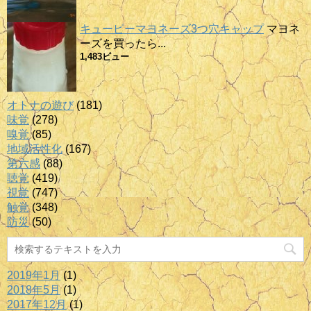
キューピーマヨネーズ3つ穴キャップ
マヨネ
ーズを買ったら...
1,483ビュー
オトナの遊び
(181)
味覚
(278)
嗅覚
(85)
地域活性化
(167)
第六感
(88)
聴覚
(419)
視覚
(747)
触覚
(348)
防災
(50)
2019年1月
(1)
2018年5月
(1)
2017年12月
(1)