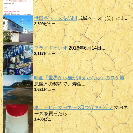
世田谷ベースを訪問
成城ベース（笑）に1...
2,309ビュー
フライドオレオ
2016年6月14日...
2,117ビュー
映画「世界から猫が消えたなら」のロケ地
悪魔との契約で、寿命...
1,621ビュー
キューピーマヨネーズ3つ穴キャップ
マヨネ
ーズを買ったら...
1,483ビュー