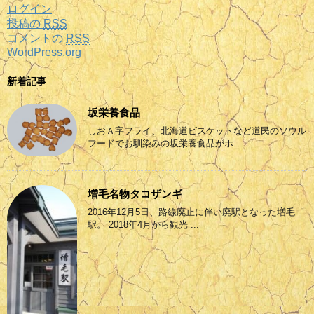
ログイン
投稿の
RSS
コメントの
RSS
WordPress.org
新着記事
坂栄養食品
しおＡ字フライ、北海道ビスケットなど道民のソウル
フードでお馴染みの坂栄養食品がホ ...
増毛名物タコザンギ
2016年12月5日、路線廃止に伴い廃駅となった増毛
駅。 2018年4月から観光 ...