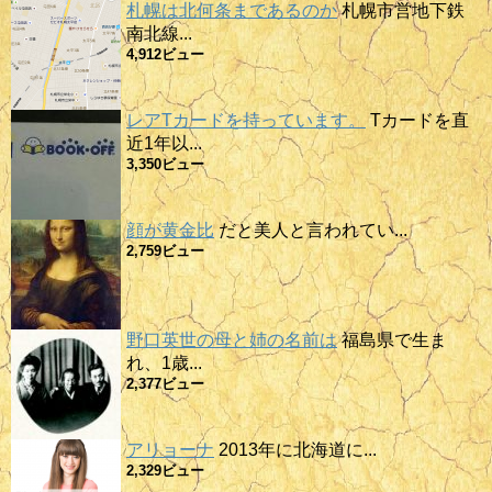
札幌は北何条まであるのか
札幌市営地下鉄
南北線...
4,912ビュー
レアTカードを持っています。
Tカードを直
近1年以...
3,350ビュー
顔が黄金比
だと美人と言われてい...
2,759ビュー
野口英世の母と姉の名前は
福島県で生ま
れ、1歳...
2,377ビュー
アリョーナ
2013年に北海道に...
2,329ビュー