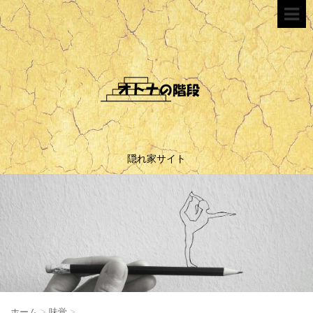
隠れ家サイト
ホーム
>
味覚
>